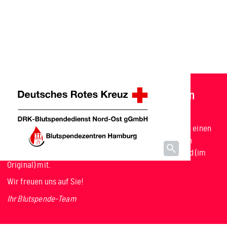
Blut spenden, Leben retten: Jetzt Termin
reservieren
Bitte buchen Sie für die Spende online oder telefonisch einen
Termin und bringen Sie Ihren Personalausweis bzw. ein
gleichwertiges gültiges Ausweisdokument mit Lichtbild (im
Original) mit.
Wir freuen uns auf Sie!
Ihr Blutspende-Team